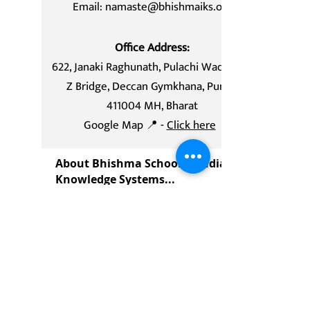
Email: namaste@bhishmaiks.org
Office Address:
622, Janaki Raghunath, Pulachi Wadi,Near
Z Bridge, Deccan Gymkhana, Pune -
411004 MH, Bharat
Google Map 📍 -
Click here
About Bhishma School of Indian
Knowledge Systems...
Bhishma School of Indian Knowledge
System (BSIKS) is a Pion
eer institute
in the field of IKS and Hindu Studies.
We conduct Online Courses -
Certificate Courses, Masters
Programs, Webinars, and workshops
based on IKS, Hindu studies, Ancient
Indian Vedic Wisdom, True Indian